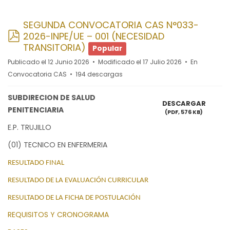
SEGUNDA CONVOCATORIA CAS N°033-
pdf
2026-INPE/UE – 001 (NECESIDAD
TRANSITORIA)
Popular
Publicado el 12 Junio 2026
Modificado el 17 Julio 2026
En
Convocatoria CAS
194 descargas
SUBDIRECION DE SALUD
DESCARGAR
PENITENCIARIA
(
PDF,
576 KB
)
E.P. TRUJILLO
(01) TECNICO EN ENFERMERIA
RESULTADO FINAL
RESULTADO DE LA EVALUACIÓN CURRICULAR
RESULTADO DE LA FICHA DE POSTULACIÓN
REQUISITOS Y CRONOGRAMA