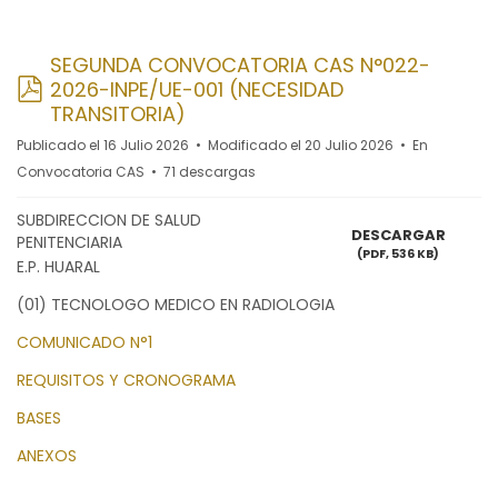
SEGUNDA CONVOCATORIA CAS N°022-
pdf
2026-INPE/UE-001 (NECESIDAD
TRANSITORIA)
Publicado el 16 Julio 2026
Modificado el 20 Julio 2026
En
Convocatoria CAS
71 descargas
SUBDIRECCION DE SALUD
DESCARGAR
PENITENCIARIA
(
PDF,
536 KB
)
E.P. HUARAL
(01) TECNOLOGO MEDICO EN RADIOLOGIA
COMUNICADO N°1
REQUISITOS Y CRONOGRAMA
BASES
ANEXOS