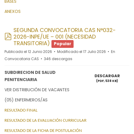
BASES
ANEXOS
SEGUNDA CONVOCATORIA CAS N°032-
pdf
2026-INPE/UE – 001 (NECESIDAD
TRANSITORIA)
Popular
Publicado el 12 Junio 2026
Modificado el 17 Julio 2026
En
Convocatoria CAS
346 descargas
SUBDIRECION DE SALUD
DESCARGAR
PENITENCIARIA
(
PDF,
538 KB
)
VER DISTRIBUCIÓN DE VACANTES
(05) ENFERMEROS/AS
RESULTADO FINAL
RESULTADO DE LA EVALUACIÓN CURRICULAR
RESULTADO DE LA FICHA DE POSTULACIÓN